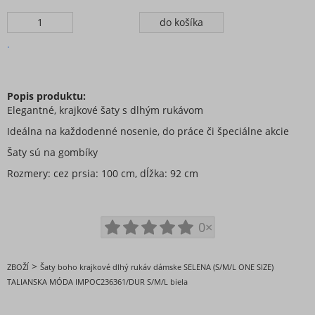
Šaty mušelínové
Šaty lněné
.
šaty motýlikové
šaty krajkové
Šaty indické
Popis produktu:
šaty španielskej
Elegantné, krajkové šaty s dlhým rukávom
Šaty voľnočasové krátky rukáv
Ideálna na každodenné nosenie, do práce či špeciálne akcie
Šaty letné a plážové
Šaty sú na gombíky
Šaty oversize krátky rukáv
Rozmery: cez prsia: 100 cm, dĺžka: 92 cm
Šaty exclusive voľnočasové
Šaty tehotenské voľnejšie
Šaty lněné fáčové
0×
Šaty klasik krátky rukáv
Tepláky a legíny
>
ZBOŽÍ
Šaty boho krajkové dlhý rukáv dámske SELENA (S/M/L ONE SIZE)
Topy, tričká, tuniky a tielka
TALIANSKA MÓDA IMPOC236361/DUR S/M/L biela
župany
Plavky