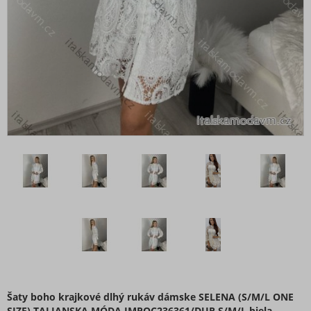
šaty Boho
Šaty carmen cez prsia
Šaty dlhé maxi
Šaty do kancelárie
šaty elegantné
Šaty extravagantní
Šaty flitrové
Šaty jarní
šaty košeľové
šaty koženkové
Šaty krátke - minišaty
Šaty maxi dlouhé
šaty teplákové
Šaty na ramienkach
Šaty nadrozmerné XXL+ pro Boubelky
Šaty nadrozmerné XXL+ pro Boubelky
Šaty boho krajkové dlhý rukáv dámske SELENA (S/M/L ONE
SIZE) TALIANSKA MÓDA IMPOC236361/DUR S/M/L biela