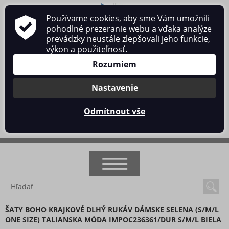
Používame cookies, aby sme Vám umožnili
O nás
Obchodné podmienky
Ochrana osobných údajov
pohodlné prezeranie webu a vďaka analýze
Kontakt
prevádzky neustále zlepšovali jeho funkcie,
výkon a použiteľnosť.
Rozumiem
Nastavenie
Prihlásiť sa
/
Registrácia
Odmítnout vše
0 ks / 0 €
NOVINKY
ŠATY BOHO KRAJKOVÉ DLHÝ RUKÁV DÁMSKE SELENA (S/M/L
ONE SIZE) TALIANSKA MÓDA IMPOC236361/DUR S/M/L BIELA
AKCIA