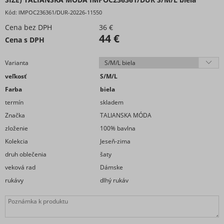
šaty plátené
Kód:
IMPOC236361/DUR-20226-11550
Šaty pletené a úpletové
Cena bez DPH
36 €
šaty puzdrové
44 €
Cena s DPH
šaty riflové
šaty romantické
Varianta
šaty zamatovej
veľkosť
S/M/L
Šaty saténové
Farba
biela
šaty šifónové
termín
skladem
Šaty Silvestrovské
Značka
TALIANSKA MÓDA
ŠATY SPOLOČENSKÉ
zloženie
100% bavlna
šaty športové
Kolekcia
Jeseň-zima
šaty Vianočné
druh oblečenia
šaty
šaty Voľnočasové
veková rad
Dámske
šaty Voľnočasové
rukávy
dlhý rukáv
zástery
Šaty teplé volnočasové
Šaty letné volnočasové