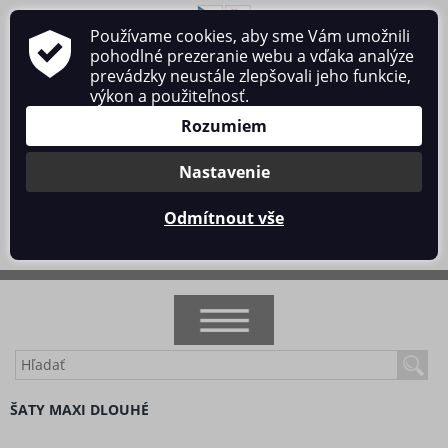
Používame cookies, aby sme Vám umožnili
O nás
Obchodné podmienky
Ochrana osobných údajov
pohodlné prezeranie webu a vďaka analýze
Kontakt
prevádzky neustále zlepšovali jeho funkcie,
výkon a použiteľnosť.
Rozumiem
Nastavenie
Prihlásiť sa
/
Registrácia
Odmítnout vše
0 ks / 0 €
NOVINKY
ŠATY MAXI DLOUHÉ
AKCIA