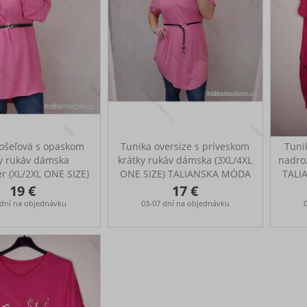
košeľová s opaskom
Tunika oversize s príveskom
Tuni
ky rukáv dámska
krátky rukáv dámska (3XL/4XL
nadro
r (XL/2XL ONE SIZE)
ONE SIZE) TALIANSKA MÓDA
TALI
KA MÓDA IMJ22008
IMJ220121
Prsia
19 €
17 €
á tunika s páskem
Tunika s přívěskem Rozměry:
16
 dní na objednávku
03-07 dní na objednávku
přes prsa: 124 cm,
148 cm, boky: 140 cm, délka:
0 cm, délka: 97 cm
90 cm