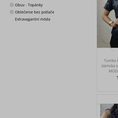
Obuv - Topánky
zelená hr
zelená n
Oblečenie bez potlače
žlutá okr
Extravagantní móda
Tunika t
dámska (u
MÓDA
MODELKA
veľkosť: 
veľ. 36 
miery: prs
ramená