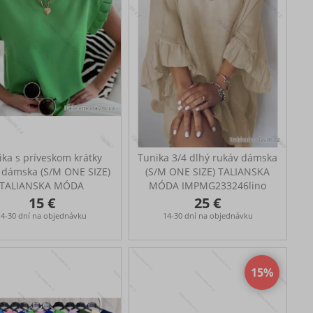
ička cez prsia: 120-140
oky: 120-144 cm, dĺžka:
ná horná časť: 94 cm
ika s príveskom krátky
Tunika 3/4 dlhý rukáv dámska
 dámska (S/M ONE SIZE)
(S/M ONE SIZE) TALIANSKA
TALIANSKA MÓDA
MÓDA IMPMG233246lino
IMPMG231152
15 €
25 €
14-30 dní na objednávku
14-30 dní na objednávku
15