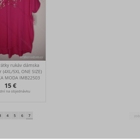
rátky rukáv dámska
 (4XL/5XL ONE SIZE)
KA MODA IMB22503
0-150cm, Boky 130-
15 €
, Dĺžka 73-80cm
 dní na objednávku
3
4
5
6
7