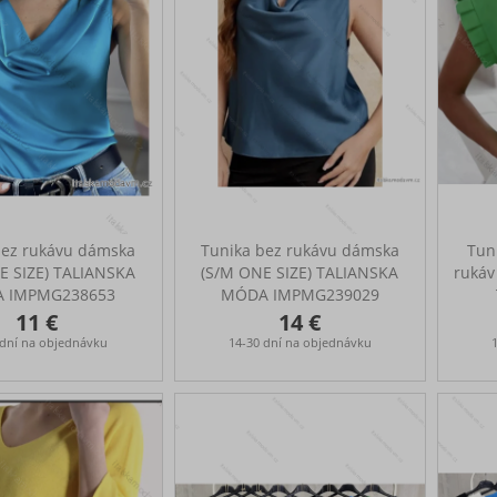
spodn
cm, b
mera
bez rukávu dámska
Tunika bez rukávu dámska
Tun
E SIZE) TALIANSKA
(S/M ONE SIZE) TALIANSKA
rukáv
 IMPMG238653
MÓDA IMPMG239029
11 €
14 €
 dní na objednávku
14-30 dní na objednávku