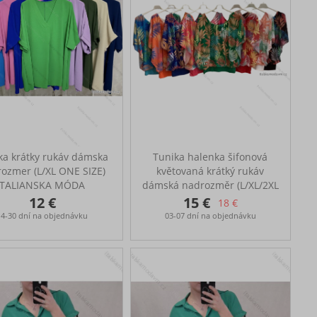
ka krátky rukáv dámska
Tunika halenka šifonová
ozmer (L/XL ONE SIZE)
květovaná krátký rukáv
TALIANSKA MÓDA
dámská nadrozměr (L/XL/2XL
IMPLP2328080050
ONE SIZE) ITALSKÁ MÓDA
12 €
15 €
18 €
IM422600
14-30 dní na objednávku
03-07 dní na objednávku