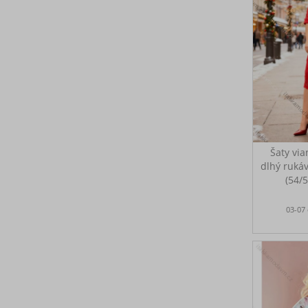
Šaty via
dlhý ruká
(54/
TALIANS
Prsia 
03-07