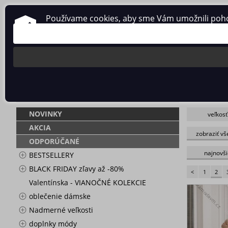
Používame cookies, aby sme Vám umožnili pohodl
O nás
Obchodné podmienky
Ochrana osobných údajov
ŠATY KRAJKO
NOVINKY
veľkosť
2XL / 3
_barva vi
skladem
AKCIA
zobraziť vš
ODPORÚČANÉ
M / XL
červená
S-XL
kráľovsk
najnovši
BESTSELLERY
XXL
oranžová
4XL / 5XL
růžová st
BLACK FRIDAY zľavy až -80%
<
1
2
38
sv.růžová
Valentínska - VIANOČNÉ KOLEKCIE
44/46
tmavo mo
48/50
tmavo ze
oblečenie dámske
56-58
zlatá
Nadmerné veľkosti
doplnky módy