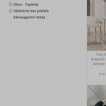
Obuv - Topánky
Oblečenie bez potlače
Extravagantní móda
Šaty 
krajkové 
dámske 
P
PM
14-30