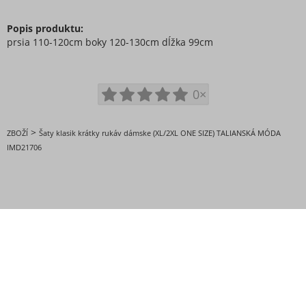
Popis produktu:
prsia 110-120cm boky 120-130cm dĺžka 99cm
0×
>
ZBOŽÍ
Šaty klasik krátky rukáv dámske (XL/2XL ONE SIZE) TALIANSKÁ MÓDA
IMD21706