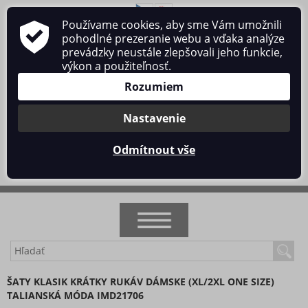
Používame cookies, aby sme Vám umožnili
O nás
Obchodné podmienky
Ochrana osobných údajov
pohodlné prezeranie webu a vďaka analýze
Kontakt
prevádzky neustále zlepšovali jeho funkcie,
výkon a použiteľnosť.
Rozumiem
Nastavenie
Prihlásiť sa
/
Registrácia
Odmítnout vše
0 ks / 0 €
NOVINKY
ŠATY KLASIK KRÁTKY RUKÁV DÁMSKE (XL/2XL ONE SIZE)
TALIANSKÁ MÓDA IMD21706
AKCIA