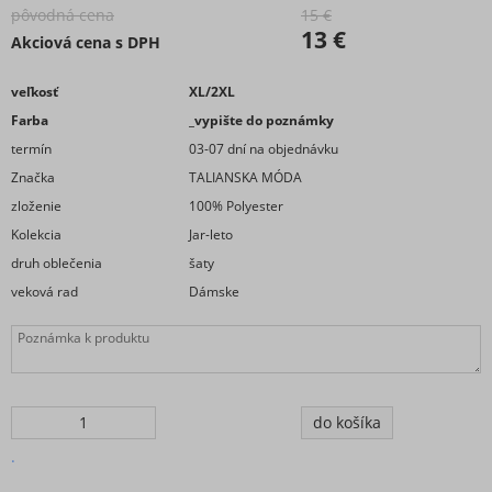
pôvodná cena
15 €
13 €
Akciová cena s DPH
veľkosť
XL/2XL
Farba
_vypište do poznámky
termín
03-07 dní na objednávku
Značka
TALIANSKA MÓDA
zloženie
100% Polyester
Kolekcia
Jar-leto
druh oblečenia
šaty
veková rad
Dámske
.