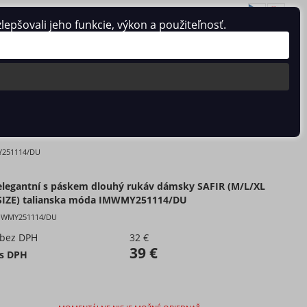
pšovali jeho funkcie, výkon a použiteľnosť.
Prihlásiť sa
/
Registrácia
0 ks / 0 €
ZE) TALIANSKA MÓDA IMWMY251114/DU
MY251114/DU
elegantní s páskem dlouhý rukáv dámsky SAFIR (M/L/XL
SIZE) talianska móda IMWMY251114/DU
MWMY251114/DU
 bez DPH
32 €
39 €
 s DPH