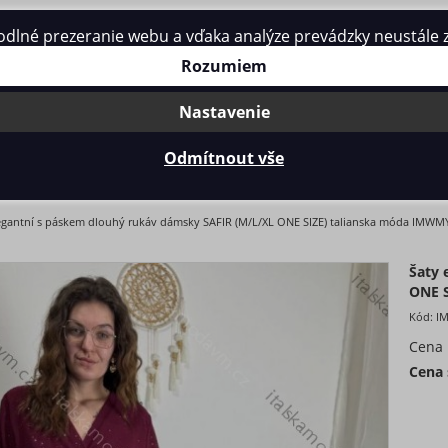
né prezeranie webu a vďaka analýze prevádzky neustále zle
Kontakt
Rozumiem
Nastavenie
Odmítnout vše
NTNÍ S PÁSKEM DLOUHÝ RUKÁV DÁMSKY SAFIR (M/L/XL ONE SI
legantní s páskem dlouhý rukáv dámsky SAFIR (M/L/XL ONE SIZE) talianska móda IMW
Šaty 
ONE 
Kód:
I
Cena
Cena