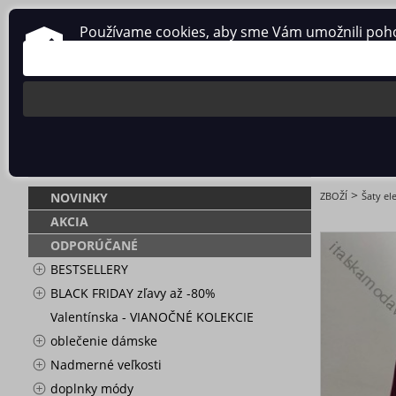
Používame cookies, aby sme Vám umožnili pohodl
O nás
Obchodné podmienky
Ochrana osobných údajov
ŠATY ELEGA
>
NOVINKY
ZBOŽÍ
Šaty e
AKCIA
ODPORÚČANÉ
BESTSELLERY
BLACK FRIDAY zľavy až -80%
Valentínska - VIANOČNÉ KOLEKCIE
oblečenie dámske
Nadmerné veľkosti
doplnky módy