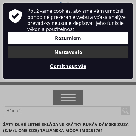
Používame cookies, aby sme Vám umožnili
O nás
Obchodné podmienky
Ochrana osobných údajov
pohodlné prezeranie webu a vďaka analýze
Kontakt
prevádzky neustále zlepšovali jeho funkcie,
výkon a použiteľnosť.
Rozumiem
Nastavenie
Prihlásiť sa
/
Registrácia
Odmítnout vše
0 ks / 0 €
NOVINKY
ŠATY DLHÉ LETNÉ SKLÁDANÉ KRÁTKY RUKÁV DÁMSKE ZUZA
(S/M/L ONE SIZE) TALIANSKA MÓDA IMD251761
AKCIA