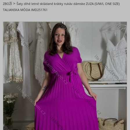
ODPORÚČANÉ
>
ZBOŽÍ
Šaty dlhé letné skládané krátky rukáv dámske ZUZA (S/M/L ONE SIZE)
TALIANSKA MÓDA IMD251761
BESTSELLERY
BLACK FRIDAY zľavy až -80%
Valentínska - VIANOČNÉ KOLEKCIE
oblečenie dámske
Nadmerné veľkosti
doplnky módy
Obuv - Topánky
Oblečenie bez potlače
Extravagantní móda