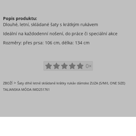
Popis produktu:
Dlouhé, letní, skládané šaty s krátkým rukávem
Ideální na každodenní nošení, do práce či speciální akce
Rozměry: přes prsa: 106 cm, délka: 134 cm
0×
>
ZBOŽÍ
Šaty dlhé letné skládané krátky rukáv dámske ZUZA (S/M/L ONE SIZE)
TALIANSKA MÓDA IMD251761