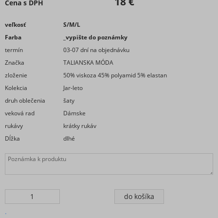
18 €
Cena s DPH
veľkosť
S/M/L
Farba
_vypište do poznámky
termín
03-07 dní na objednávku
Značka
TALIANSKA MÓDA
zloženie
50% viskoza 45% polyamid 5% elastan
Kolekcia
Jar-leto
druh oblečenia
šaty
veková rad
Dámske
rukávy
krátky rukáv
Dĺžka
dlhé
.