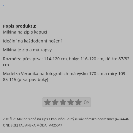
.
Popis produktu:
Mikina na zip s kapucí
Ideální na každodenní nošení
Mikina je zip a má kapsy
Rozměry: přes prsa: 114-120 cm, boky: 116-120 cm, délka: 87/82
cm
Modelka Veronika na fotografiích má výšku 170 cm a míry 109-
85-115 (prsa-pas-boky)
0×
>
ZBOŽÍ
Mikina slabá na zips s kapucňou dlhý rukáv dámska nadrozmer (42/44/46
ONE SIZE) TALIANSKA MÓDA IM425047