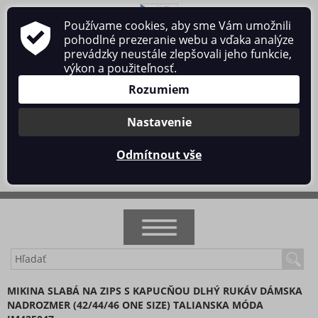
Používame cookies, aby sme Vám umožnili
O nás
Obchodné podmienky
Ochrana osobných údajov
pohodlné prezeranie webu a vďaka analýze
Kontakt
prevádzky neustále zlepšovali jeho funkcie,
výkon a použiteľnosť.
Rozumiem
Nastavenie
Prihlásiť sa
/
Registrácia
Odmítnout vše
0 ks / 0 €
NOVINKY
MIKINA SLABÁ NA ZIPS S KAPUCŇOU DLHÝ RUKÁV DÁMSKA
NADROZMER (42/44/46 ONE SIZE) TALIANSKA MÓDA
AKCIA