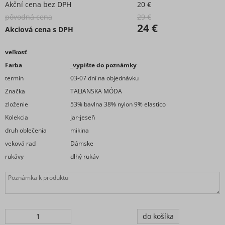
Akční cena bez DPH
20 €
pôvodná cena
29 €
24 €
Akciová cena s DPH
veľkosť
Farba
_vypište do poznámky
termín
03-07 dní na objednávku
Značka
TALIANSKA MÓDA
zloženie
53% bavlna 38% nylon 9% elastico
Kolekcia
jar-jeseň
druh oblečenia
mikina
veková rad
Dámske
rukávy
dlhý rukáv