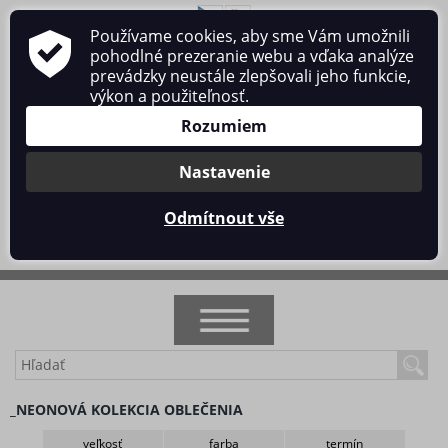
Používame cookies, aby sme Vám umožnili
O nás
Obchodné podmienky
Ochrana osobných údajov
pohodlné prezeranie webu a vďaka analýze
Kontakt
prevádzky neustále zlepšovali jeho funkcie,
výkon a použiteľnosť.
Rozumiem
Nastavenie
Prihlásiť sa
/
Registrácia
Odmítnout vše
0 ks / 0 €
NOVINKY
_NEONOVÁ KOLEKCIA OBLEČENIA
AKCIA
veľkosť
farba
termín