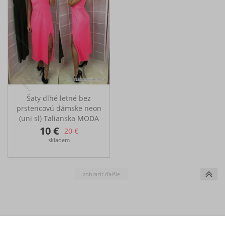
Šaty dlhé letné bez
prstencovú dámske neon
(uni sl) Talianska MODA
IMT18439/DR
10 €
20 €
Šaty dlouhé letní bez
skladem
rukávů Rozměry přes
prsa: 36cm2, délka:
126cm2