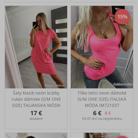
108cm, boky 106cm,
110-120cm, délka-89cm
dĺžka 94cm
15
Šaty klasik neón krátky
Tílko letní neon dámské
rukáv dámske (S/M ONE
(S/M ONE SIZE) ITALSKÁ
SIZE) TALIANSKA MÓDA
MÓDA IM721037
IMM24M148727/DU
17 €
6 €
8 €
šaty klasik s kapsami přes
skladem
03-07 dní na objednávku
prsa-100-110cm, boky-
110-120cm, délka-89cm