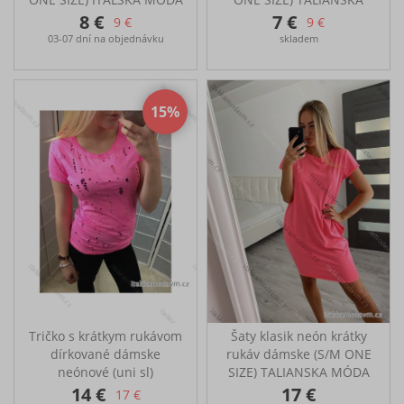
IMD22VODA
MÓDA IMD22VODA/DR
8 €
7 €
9 €
9 €
Prsa 110cm, Boky 100cm,
Tunika výstřih voda
03-07 dní na objednávku
skladem
Délka 70cm
Ideální na každodenní
nošení či do práce
Rozměry: Prsa 110cm,
Boky 100cm, Délka 70cm
15
Tričko s krátkym rukávom
Šaty klasik neón krátky
dírkované dámske
rukáv dámske (S/M ONE
neónové (uni sl)
SIZE) TALIANSKA MÓDA
TALIANSKÁ MÓDA
IMM24M148727/DU
14 €
17 €
17 €