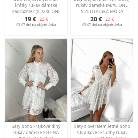
krátky rukáv dámske
rukáv dámské (M/XL ONE
nadrozmer (XL/2XL ONE
SIZE) ITALSKÁ MÓDA
SIZE) TALIANSKA MÓDA
IMD22162
19 €
20 €
22 €
23 €
IMD24060
krajkové šaty Rozměry:
03-07 dní na objednávku
03-07 dní na objednávku
prsia 120cm, boky
prsa 110 cm, boky: 118
104cm, dĺžka 100cm
cm, délka 93cm
Šaty boho krajkové dlhý
Šaty s overalem letné boho
rukáv dámske SELENA
s krajkové 3/4 dlhý rukáv