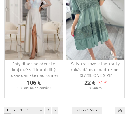
Šaty dlhé spoločenské
Šaty krajkové letné krátky
krajkové s filtrami dlhý
rukáv dámske nadrozmer
rukáv dámske nadrozmer
(XL/2XL ONE SIZE)
(36-50) POLSKÁ MÓDA
TALIANSKA MÓDA
106 €
22 €
31 €
PMLEL25STELLA1
IMD23LUCA
14-30 dní na objednávku
skladem
Šaty s čipkovým vzorom,
vhodné na každú
príležitosť. Rozmery: prsia
100-110cm, boky 136cm,
1
2
3
4
5
6
7
>
dĺžka 106cm