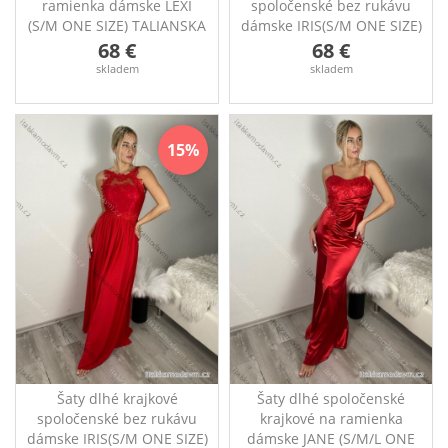
ramienka dámske LEXI
spoločenské bez rukávu
(S/M ONE SIZE) TALIANSKA
dámske IRIS(S/M ONE SIZE)
MÓDA IMC25570/DR
TALIANSKA MÓDA
68 €
68 €
Dlhé spoločenské šaty na
IMC24369/DR
skladem
skladem
ramienka Ideálne na
Dlouhé krajkové šaty
špeciálne akcie Šaty majú
Ideální na speciální akce
nastaviteľné ramienka
Šaty mají nastavitelná
Rozmery: cez prsia: 76-96
ramínka Rozměry: přes
15
cm na gumu, dĺžka: 144
prsa: 76-98 cm na gumu,
cm
délka: 151 cm
Šaty dlhé krajkové
Šaty dlhé spoločenské
spoločenské bez rukávu
krajkové na ramienka
dámske IRIS(S/M ONE SIZE)
dámske JANE (S/M/L ONE