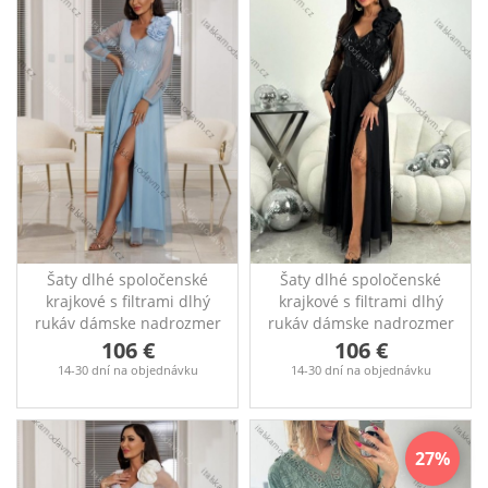
Šaty dlhé spoločenské
Šaty dlhé spoločenské
krajkové s filtrami dlhý
krajkové s filtrami dlhý
rukáv dámske nadrozmer
rukáv dámske nadrozmer
(36-50) POLSKÁ MÓDA
(36-50) POLSKÁ MÓDA
106 €
106 €
PMLEL25STELLA3
PMLEL25STELLA2
14-30 dní na objednávku
14-30 dní na objednávku
27