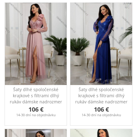
Šaty dlhé spoločenské
Šaty dlhé spoločenské
krajkové s filtrami dlhý
krajkové s filtrami dlhý
rukáv dámske nadrozmer
rukáv dámske nadrozmer
(36-50) POLSKÁ MÓDA
(36-50) POLSKÁ MÓDA
106 €
106 €
PMLEL25STELLA5
PMLEL25STELLA4
14-30 dní na objednávku
14-30 dní na objednávku