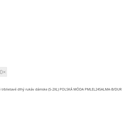
0×
né trblietavé dlhý rukáv dámske (S-2XL) POLSKÁ MÓDA PMLEL24SALMA-B/DUR