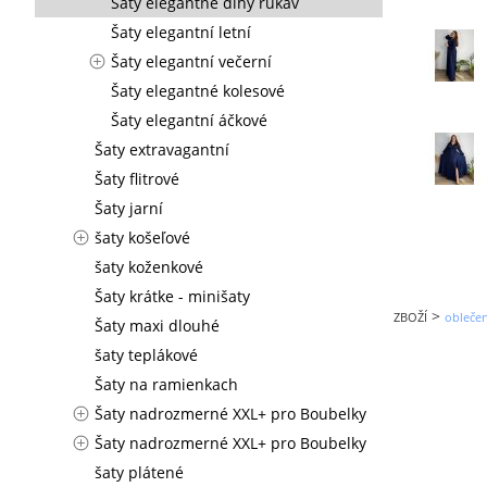
Šaty elegantné dlhý rukáv
Šaty elegantní letní
Šaty elegantní večerní
Šaty elegantné kolesové
Šaty elegantní áčkové
Šaty extravagantní
Šaty flitrové
Šaty jarní
šaty košeľové
šaty koženkové
Šaty krátke - minišaty
>
ZBOŽÍ
obleče
Šaty maxi dlouhé
šaty teplákové
Šaty na ramienkach
Šaty nadrozmerné XXL+ pro Boubelky
Šaty nadrozmerné XXL+ pro Boubelky
šaty plátené