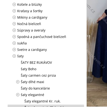
Košele a blúzky
Kraťasy a šortky
Mikiny a cardigany
Nočná bielizeň
Súpravy a overaly
Spodná a pančuchové bielizeň
sukňa
Svetre a cardigany
šaty
ŠATY BEZ RUKÁVOV
šaty Boho
Šaty carmen cez prsia
Šaty dlhé maxi
Šaty do kancelárie
šaty elegantné
Šaty elegantné Kr. ruk.