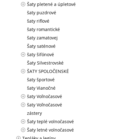
Šaty pletené a úpletové
šaty puzdrové
šaty riflové
šaty romantické
šaty zamatovej
Šaty saténové
šaty šifónové
Šaty Silvestrovské
ŠATY SPOLOČENSKÉ
šaty športové
šaty Vianočné
šaty Voľnočasové
šaty Voľnočasové
zástery
Šaty teplé volnočasové
Šaty letné volnočasové
Tepláky a legíny