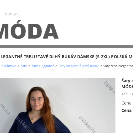
Kontakt
ELEGANTNÉ TRBLIETAVÉ DLHÝ RUKÁV DÁMSKE (S-2XL) POLSKÁ
>
>
>
>
nie dámske
šaty
šaty elegantné
Šaty elegantné dlhý rukáv
Šaty dlhé elegant
Šaty 
MÓDA
Kód:
P
Cena
Cena