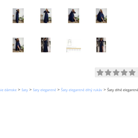
>
>
>
>
nie dámske
šaty
šaty elegantné
Šaty elegantné dlhý rukáv
Šaty dlhé elegant