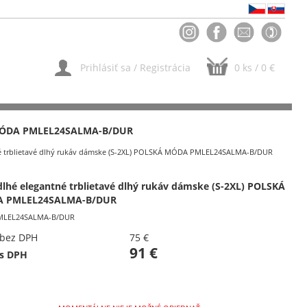
Prihlásiť sa
/
Registrácia
0 ks / 0 €
 MÓDA PMLEL24SALMA-B/DUR
né trblietavé dlhý rukáv dámske (S-2XL) POLSKÁ MÓDA PMLEL24SALMA-B/DUR
dlhé elegantné trblietavé dlhý rukáv dámske (S-2XL) POLSKÁ
 PMLEL24SALMA-B/DUR
MLEL24SALMA-B/DUR
 bez DPH
75 €
91 €
 s DPH