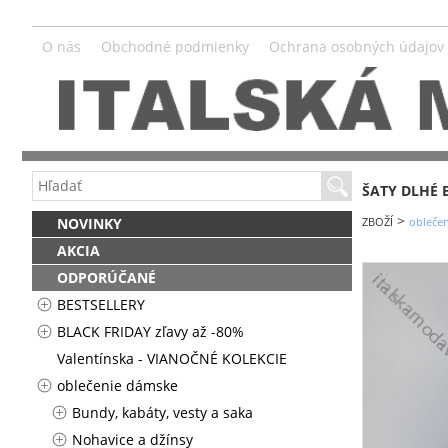
O nás
Obchodné podmienky
Ochrana osobných údajov
ŠATY DLHÉ 
>
NOVINKY
ZBOŽÍ
obleče
AKCIA
ODPORÚČANÉ
BESTSELLERY
BLACK FRIDAY zľavy až -80%
Valentínska - VIANOČNÉ KOLEKCIE
oblečenie dámske
Bundy, kabáty, vesty a saka
Nohavice a džínsy