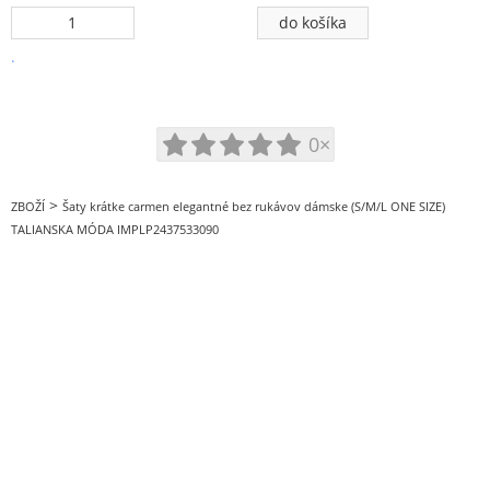
.
0×
>
ZBOŽÍ
Šaty krátke carmen elegantné bez rukávov dámske (S/M/L ONE SIZE)
TALIANSKA MÓDA IMPLP2437533090