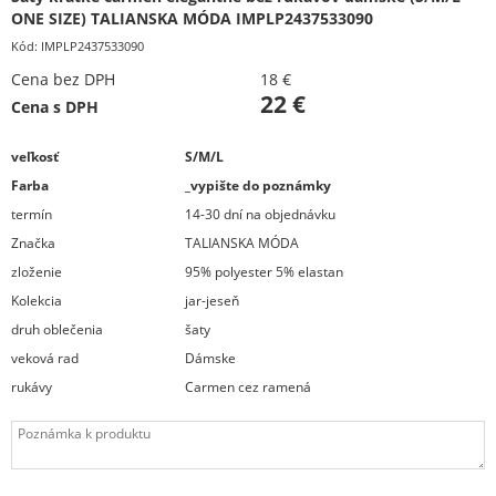
ONE SIZE) TALIANSKA MÓDA IMPLP2437533090
Kód:
IMPLP2437533090
Cena bez DPH
18 €
22 €
Cena s DPH
veľkosť
S/M/L
Farba
_vypište do poznámky
termín
14-30 dní na objednávku
Značka
TALIANSKA MÓDA
zloženie
95% polyester 5% elastan
Kolekcia
jar-jeseň
druh oblečenia
šaty
veková rad
Dámske
rukávy
Carmen cez ramená