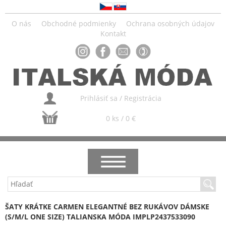
O nás
Obchodné podmienky
Ochrana osobných údajov
Kontakt
Prihlásiť sa
/
Registrácia
0 ks / 0 €
NOVINKY
ŠATY KRÁTKE CARMEN ELEGANTNÉ BEZ RUKÁVOV DÁMSKE
(S/M/L ONE SIZE) TALIANSKA MÓDA IMPLP2437533090
AKCIA