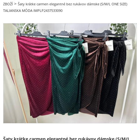
ODPORÚČANÉ
>
ZBOŽÍ
Šaty krátke carmen elegantné bez rukávov dámske (S/M/L ONE SIZE)
TALIANSKA MÓDA IMPLP2437533090
BESTSELLERY
BLACK FRIDAY zľavy až -80%
Valentínska - VIANOČNÉ KOLEKCIE
oblečenie dámske
Nadmerné veľkosti
doplnky módy
Obuv - Topánky
Oblečenie bez potlače
Extravagantní móda
Šaty krátke carmen elegantné bez rukávov dámske (S/M/L